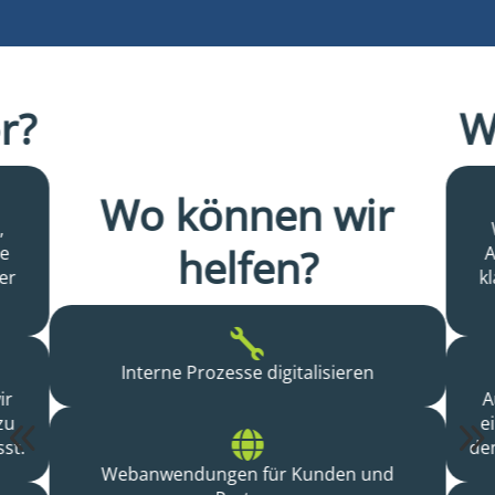
r?
W
Wo können wir
,
helfen?
ne
A
er
k

Interne Prozesse digitalisieren
ir
A
zu
8
e

st.
de
Webanwendungen für Kunden und