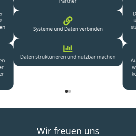
Partner
er
D

ie
u
den
st
Systeme und Daten verbinden

Daten strukturieren und nutzbar machen
zen
Au
er
w
er
k
Wir freuen uns