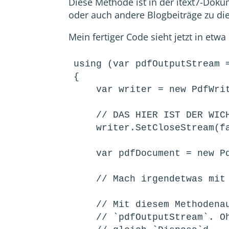
Diese Methode ist in der itext7-Dok
oder auch andere Blogbeiträge zu d
Mein fertiger Code sieht jetzt in etwa
using (var pdfOutputStream =
{

    var writer = new PdfWriter(pdfOutputStream);

    // DAS HIER IST DER WICHTIGE METHODENAUFRUF!

    writer.SetCloseStream(false);

    var pdfDocument = new PdfADocument(new PdfReader(src), writer);

    // Mach irgendetwas mit dem PDF.

    // Mit diesem Methodenaufruf schreibt itext7 den PDF-Inhalt in den

    // `pdfOutputStream`. Ohne `SetCloseStream(false)` wird der Stream hier auch
