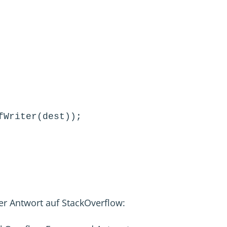
Writer(dest));

iner Antwort auf StackOverflow: