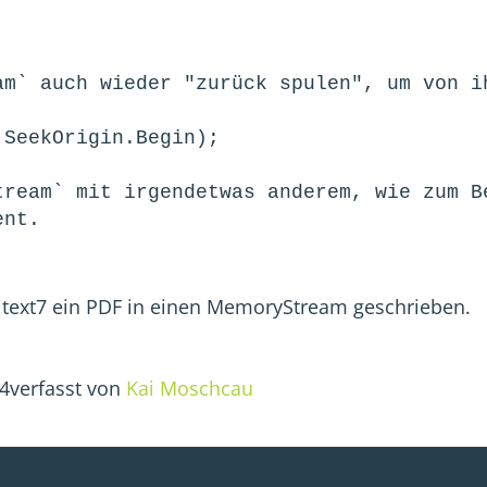
 itext7 ein PDF in einen MemoryStream geschrieben.
24
verfasst von
Kai Moschcau