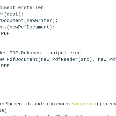
ument erstellen

r(dest);

Document(newWriter);

nt(newPdfDocument):

PDF.

es PDF-Dokument manipulieren

ew PdfDocument(new PdfReader(src), new Pdf
PDF.

;
m Suchen. Ich fand sie in einem
Kommentar
(!) zu e
se)