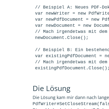
// Beispiel A: Neues PDF-Dok
var newWriter = new PdfWrite
var newPdfDocument = new Pdf
var newDocument = new Docume
// Mach irgendetwas mit dem 
newDocument.Close();

// Beispiel B: Ein bestehend
var existingPdfDocument = n
// Mach irgendetwas mit dem 
existingPdfDocument.Close()
Die Lösung
Die Lösung kam mir dann nach lange
PdfWriter#SetCloseStream(fal