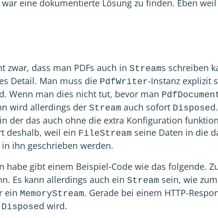
 war eine dokumentierte Lösung zu finden. Eben weil 
nt zwar, dass man PDFs auch in
s schreiben ka
Stream
ges Detail. Man muss die
-Instanz explizit
PdfWriter
d. Wenn man dies nicht tut, bevor man
PdfDocumen
n wird allerdings der
auch sofort
d
Stream
Dispose
 in der das auch ohne die extra Konfiguration funktio
rt deshalb, weil ein
seine Daten in die 
FileStream
 in ihn geschrieben werden.
n habe gibt einem Beispiel-Code wie das folgende. Z
n. Es kann allerdings auch ein
sein, wie zum
Stream
r ein
. Gerade bei einem HTTP-Respo
MemoryStream
g
d wird.
Dispose