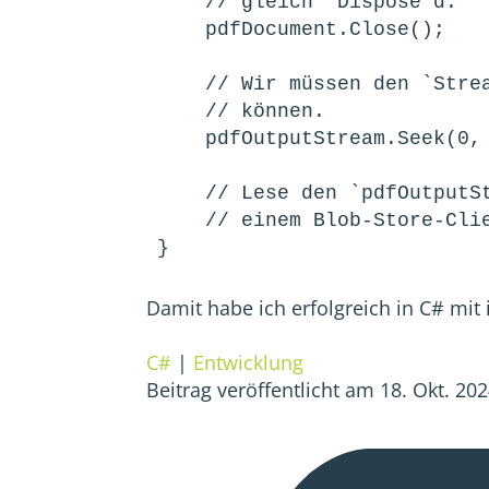
    // gleich `Dispose`d.

    pdfDocument.Close();

    // Wir müssen den `Stream` auch wieder "zurück spulen", um von ihm lesen zu

    // können.

    pdfOutputStream.Seek(0, SeekOrigin.Begin);

    // Lese den `pdfOutputStream` mit irgendetwas anderem, wie zum Beispiel

    // einem Blob-Store-Client.

}
Damit habe ich erfolgreich in C# mit
C#
|
Entwicklung
Beitrag veröffentlicht am 18. Okt. 20