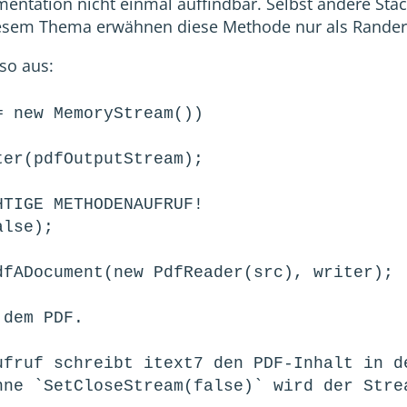
umentation nicht einmal auffindbar. Selbst andere St
iesem Thema erwähnen diese Methode nur als Rande
 so aus:
 new MemoryStream())
